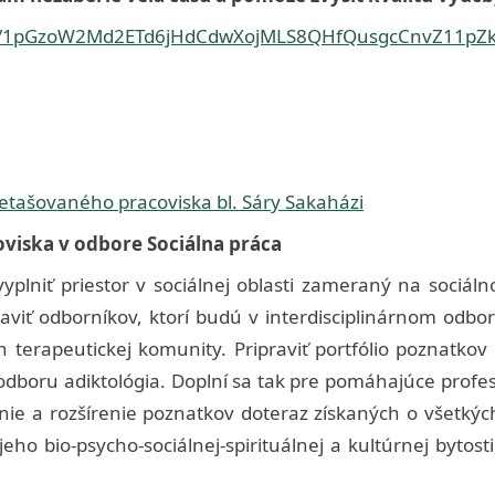
Toggle
sub-
s/d/1pGzoW2Md2ETd6jHdCdwXojMLS8QHfQusgcCnvZ11pZk
menu
etašovaného pracoviska bl. Sáry Sakaházi
oviska v odbore Sociálna práca
lniť priestor v sociálnej oblasti zameraný na sociálno
praviť odborníkov, ktorí budú v interdisciplinárnom odbor
h terapeutickej komunity. Pripraviť portfólio poznatkov 
dboru adiktológia. Doplní sa tak pre pomáhajúce profes
nie a rozšírenie poznatkov doteraz získaných o všetkýc
ho bio-psycho-sociálnej-spirituálnej a kultúrnej bytost