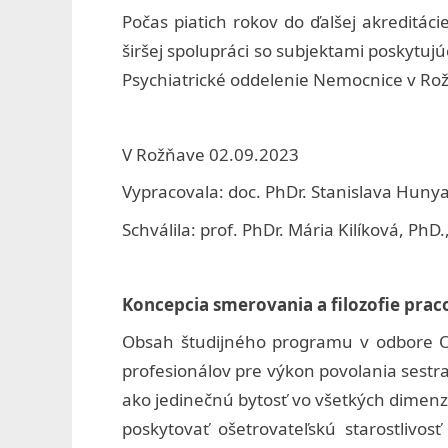
n
Počas piatich rokov do ďalšej akreditá
širšej spolupráci so subjektami poskytujú
e
Psychiatrické oddelenie Nemocnice v Ro
j
p
V Rožňave 02.09.2023
r
Vypracovala: doc. PhDr. Stanislava Huny
á
Schválila: prof. PhDr. Mária Kilíková, PhD
c
e
Koncepcia smerovania a filozofie prac
s
Obsah študijného programu v odbore Oše
v
profesionálov pre výkon povolania sestra
.
ako jedinečnú bytosť vo všetkých dimenz
poskytovať ošetrovateľskú starostlivo
A