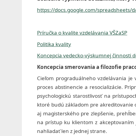
í
https://docs.google.com/spreadsheet
c
t
Príručka o kvalite vzdelávania VŠZaSP
v
Politika kvality
a
Koncepcia vedecko-výskumnej činnosti d
a
Koncepcia smerovania a filozofie prac
s
Cieľom prograduálneho vzdelávania je vyp
o
proces abstinencie a resocializácie. Pri
c
psychologickú starostlivosť na prístupoc
ktoré budú základom pre akreditovanie o
i
aj magisterského pre zlepšenie, prehĺbe
á
na prístup ku klientom z akceptovaním je
l
nahliadať len z jednej strane.