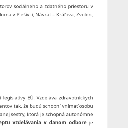
torov sociálneho a zdatného priestoru v
luma v Plešivci, Návrat – Kráľova, Zvolen,
legislatívy EÚ. Vzdeláva zdravotníckych
udentov tak, že budú schopní vnímať osobu
vanej sestry, ktorá je schopná autonómne
ceptu vzdelávania v danom odbore
je