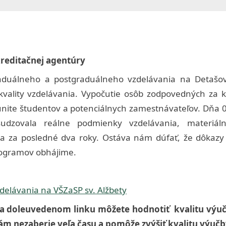
menu
sub-
Toggle
menu
sub-
menu
Toggle
sub-
menu
kreditačnej agentúry
aduálneho a postgraduálneho vzdelávania na Detašov
Toggle
lity vzdelávania. Vypočutie osôb zodpovedných za kva
sub-
Toggle
nite študentov a potenciálnych zamestnávateľov. Dňa 0
menu
sub-
Toggle
udzovala reálne podmienky vzdelávania, materiálno
menu
sub-
Toggle
menu
ia za posledné dva roky. Ostáva nám dúfať, že dôkazy 
sub-
menu
rogramov obhájime.
Toggle
sub-
menu
delávania na VŠZaSP sv. Alžbety
Toggle
sub-
na doleuvedenom linku môžete hodnotiť kvalitu výuč
menu
ám nezaberie veľa času a pomôže zvýšiť kvalitu výuč