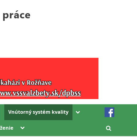
Toggle
Vnútorný systém kvality
sub-
menu
Toggle
ženie
Toggle
sub-