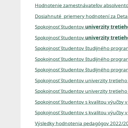
Hodnotenie zamestnávateľov absolvento
s
Dosiahnuté priemery hodnotení za Detaš
l
Spokojnosť študentov
univerzity tretie
a
Spokojnosť študentov
univerzity tretie
v
Spokojnosť študentov študijného progr
e
Spokojnosť študentov študijného progr
,
Spokojnosť študentov študijného progr
n
Spokojnosť študentov univerzity tretie
.
Spokojnosť študentov univerzity tretie
o
Spokojnosť študentov s kvalitou výučby
.
Spokojnosť študentov s kvalitou výučby
Výsledky hodnotenia pedagógov 2022/2