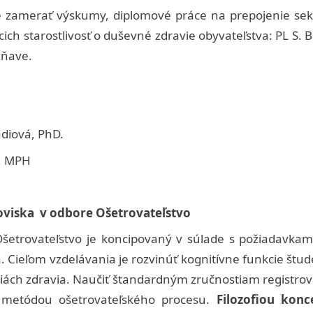
cie zamerať výskumy, diplomové práce na prepojenie sek
cich starostlivosť o duševné zdravie obyvateľstva: PL S. B
žňave.
adiová, PhD.
., MPH
oviska v odbore Ošetrovateľstvo
trovateľstvo je koncipovaný v súlade s požiadavkami 
. Cieľom vzdelávania je rozvinúť kognitívne funkcie št
iách zdravia. Naučiť štandardným zručnostiam registro
sť metódou ošetrovateľského procesu.
Filozofiou kon