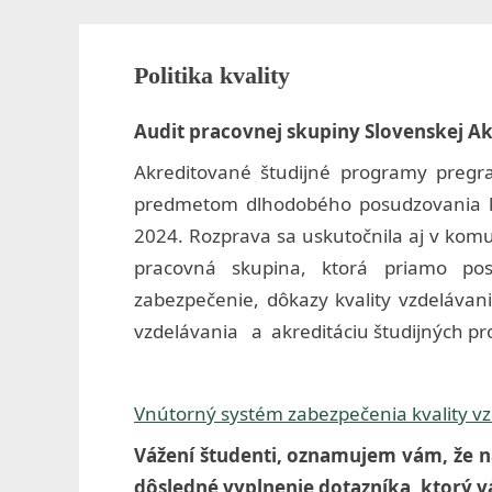
k
o
Toggle
sub-
Politika kvality
l
menu
a
Audit pracovnej skupiny Slovenskej A
z
Akreditované študijné programy pregr
predmetom dlhodobého posudzovania kva
d
2024. Rozprava sa uskutočnila aj v komu
r
pracovná skupina, ktorá priamo pos
a
zabezpečenie, dôkazy kvality vzdelávan
vzdelávania a akreditáciu študijných p
v
o
Vnútorný systém zabezpečenia kvality vz
t
Vážení študenti, oznamujem vám, že 
n
dôsledné vyplnenie dotazníka, ktorý v