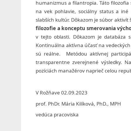
humanizmus a filantropia. Táto filozofia
l
na vek pohlavie, sociálny status a iné
ž
slabších kultúr. Dôkazom je súbor aktivít
filozofie a konceptu smerovania vých
b
v tejto oblasti. Dôkazom je databáza 
e
Kontinuálna aktívna účasť na vedeckých
t
sú reálne. Metódou aktívnej particip
transparentne zverejnené výsledky. Na
y
pozíciách manažérov naprieč celou republ
v
B
V Rožňave 02.09.2023
r
prof. PhDr. Mária Kilíková, PhD., MPH
a
vedúca pracoviska
t
i