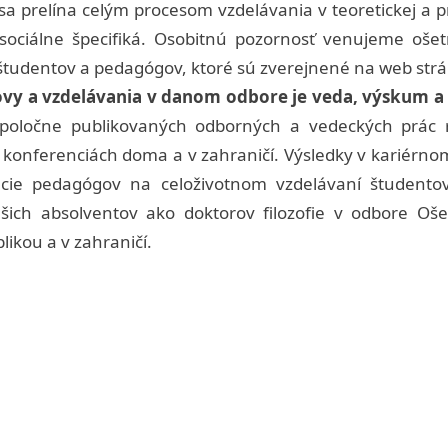
 sa prelína celým procesom vzdelávania v teoretickej a
 sociálne špecifiká. Osobitnú pozornosť venujeme ošet
 študentov a pedagógov, ktoré sú zverejnené na web strán
ovy a vzdelávania v danom odbore je veda, výskum a 
spoločne publikovaných odborných a vedeckých prác 
 konferenciách doma a v zahraničí. Výsledky v kariérno
ácie pedagógov na celoživotnom vzdelávaní študent
šich absolventov ako doktorov filozofie v odbore O
ikou a v zahraničí.