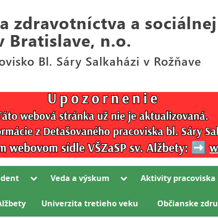
Toggle
Toggle
udent
Veda a výskum
Aktivity pracoviska
sub-
sub-
Toggle
menu
menu
sub-
Alžbety
Univerzita tretieho veku
Občianske zdru
Toggle
menu
sub-
Toggle