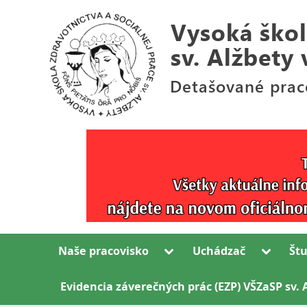
Skip
to
content
Detašované
V
pracovisko
y
Bl.
s
Sáry
Salkaházi
o
v
k
Rožňave
Toggle
Toggle
Naše pracovisko
Uchádzač
Št
á
sub-
sub-
menu
menu
š
Evidencia záverečných prác (EZP) VŠZaSP sv. 