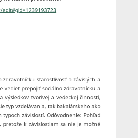
/edit#gid=1239193723
-zdravotnícku starostlivosť o závislých a
e vedieť prepojiť sociálno-zdravotnícku a
a výsledkov tvorivej a vedeckej činnosti,
ie typ vzdelávania, tak bakalárskeho ako
h typoch závislostí. Odôvodnenie: Pohľad
i, pretože k závislostiam sa nie je možné