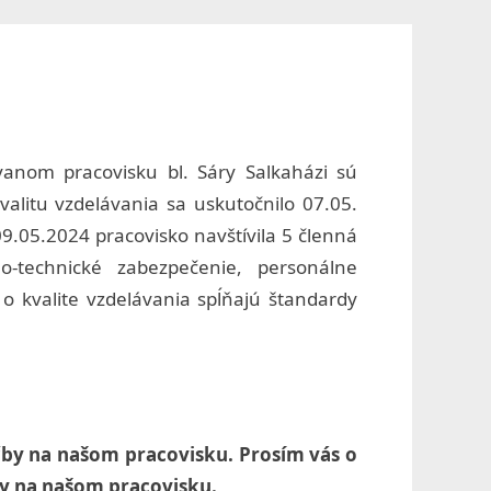
menu
search
form
Toggle
sub-
menu
anom pracovisku bl. Sáry Salkaházi sú
litu vzdelávania sa uskutočnilo 07.05.
9.05.2024 pracovisko navštívila 5 členná
-technické zabezpečenie, personálne
o kvalite vzdelávania spĺňajú štandardy
by na našom pracovisku. Prosím vás o
by na našom pracovisku.