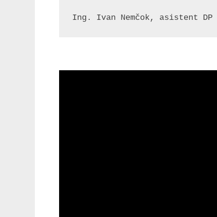
n
Ing. Ivan Nemčok, asistent DP
e
j
p
r
á
c
e
s
v
.
A