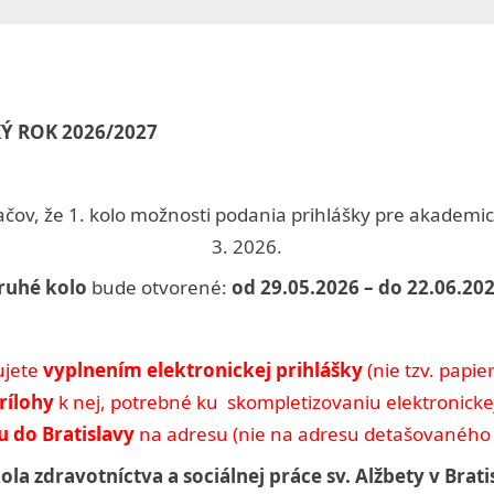
menu
sub-
Toggle
menu
sub-
menu
Toggle
sub-
menu
Ý ROK 2026/2027
Toggle
čov, že 1. kolo možnosti podania prihlášky pre akademi
sub-
Toggle
menu
3. 2026.
sub-
Toggle
menu
sub-
ruhé kolo
bude otvorené:
od 29.05.2026 – do 22.06.202
Toggle
menu
sub-
menu
ujete
vyplnením elektronickej prihlášky
(nie tzv. papi
Toggle
sub-
rílohy
k nej, potrebné ku skompletizovaniu elektronicke
menu
Toggle
 do Bratislavy
na adresu (nie na adresu detašovaného 
sub-
menu
la zdravotníctva a sociálnej práce sv. Alžbety v Bratis