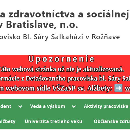
Toggle
Toggle
udent
Veda a výskum
Aktivity pracoviska
sub-
sub-
Toggle
menu
menu
sub-
Alžbety
Univerzita tretieho veku
Občianske zdru
Toggle
menu
sub-
Toggle