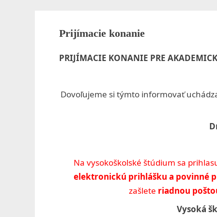
k
o
Toggle
sub-
Prijímacie konanie
l
menu
a
PRIJÍMACIE KONANIE PRE AKADEMICK
z
d
Dovoľujeme si týmto informovať uchádza
r
D
a
v
Na vysokoškolské štúdium sa prihlas
o
elektronickú prihlášku a povinné p
t
zašlete
riadnou poštou
n
Vysoká ško