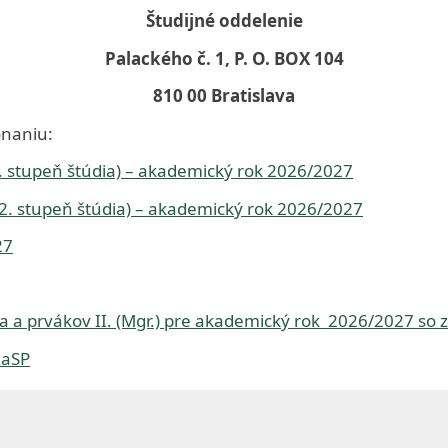
Toggle
sub-
Študijné oddelenie
menu
Palackého č. 1, P. O. BOX 104
810 00 Bratislava
onaniu:
1. stupeň štúdia) – akademický rok 2026/2027
(2. stupeň štúdia) – akademický rok 2026/2027
27
ňa a prvákov II. (Mgr.) pre akademický rok 2026/2027 so 
ZaSP