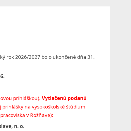
menu
search
form
Toggle
sub-
menu
cký rok 2026/2027 bolo ukončené dňa 31.
6.
erovou prihláškou).
Vytlačenú podanú
j prihlášky na vysokoškolské štúdium,
pracoviska v Rožňave):
lave, n. o.