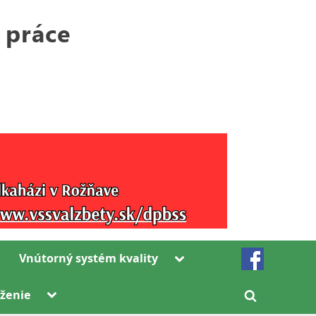
Toggle
Vnútorný systém kvality
sub-
menu
Toggle
ženie
Toggle
sub-