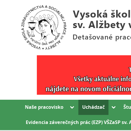
Skip
to
content
Detašované
V
pracovisko
y
Bl.
s
Sáry
Salkaházi
o
v
k
Rožňave
Toggle
Toggle
Naše pracovisko
Uchádzač
Št
á
sub-
sub-
menu
menu
š
Evidencia záverečných prác (EZP) VŠZaSP sv. 