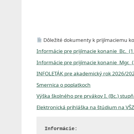
í
c
t
v
Dôležité dokumenty k prijímaciemu k
a
Informácie pre prijímacie konanie Bc. (
a
Informácie pre prijímacie konanie Mgr. 
s
INFOLETÁK pre akademický rok 2026/20
o
Smernica o poplatkoch
c
Výška školného pre prvákov I. (Bc.) stup
i
Elektronická prihláška na štúdium na VŠ
á
l
Informácie: