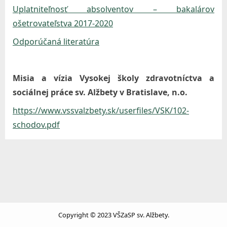
r
Uplatniteľnosť absolventov – bakalárov
ošetrovateľstva 2017-2020
a
v
Odporúčaná literatúra
o
t
Misia a vízia Vysokej školy zdravotníctva a
n
sociálnej práce sv. Alžbety v Bratislave, n.o.
í
https://www.vssvalzbety.sk/userfiles/VSK/102-
c
schodov.pdf
t
v
a
a
s
o
Copyright © 2023 VŠZaSP sv. Alžbety.