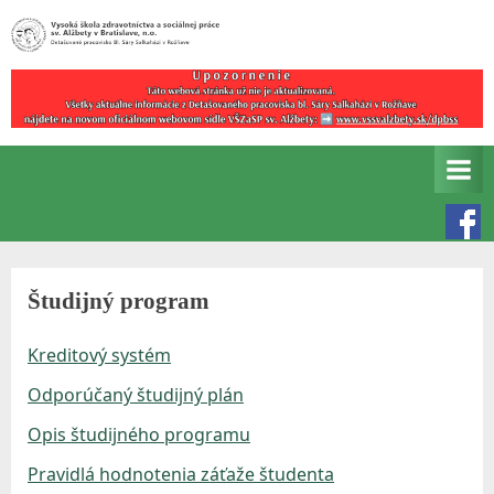
Skip
to
Detašované
V
content
pracovisko
y
Bl.
s
Sáry
Salkaházi
o
v
k
Rožňave
á
š
Študijný program
k
o
Kreditový systém
l
Odporúčaný študijný plán
a
Opis študijného programu
z
Pravidlá hodnotenia záťaže študenta
d