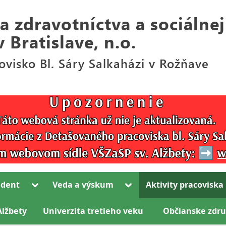
Toggle
Toggle
udent
Veda a výskum
Aktivity pracoviska
sub-
sub-
Toggle
menu
menu
sub-
Alžbety
Univerzita tretieho veku
Občianske zdru
Toggle
menu
sub-
Toggle