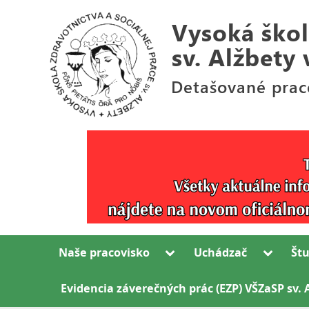
Skip
to
content
Detašované
V
pracovisko
y
Bl.
s
Sáry
Salkaházi
o
v
k
Rožňave
Toggle
Toggle
Naše pracovisko
Uchádzač
Št
á
sub-
sub-
menu
menu
š
Evidencia záverečných prác (EZP) VŠZaSP sv. 