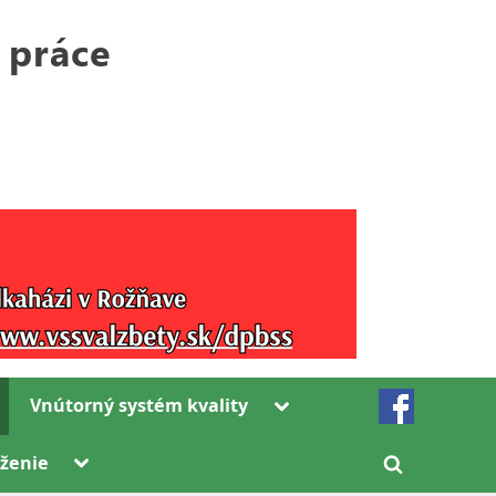
Toggle
Vnútorný systém kvality
sub-
menu
Toggle
ženie
Toggle
sub-