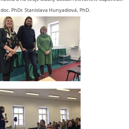
Toggle
sub-
doc. PhDr. Stanislava Hunyadiová, PhD.
menu