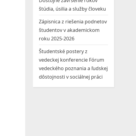
Dôstojné zavŕšenie rokov
štúdia, úsilia a služby človeku
Zápisnica z riešenia podnetov
študentov v akademickom
roku 2025-2026
Študentské postery z
vedeckej konferencie Fórum
vedeckého poznania a ľudskej
dôstojnosti v sociálnej práci