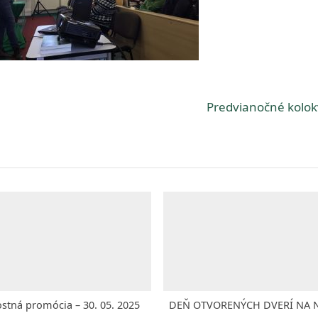
N
Predvianočné kolo
e
x
t
P
o
s
t
:
ostná promócia – 30. 05. 2025
DEŇ OTVORENÝCH DVERÍ NA NAŠOM