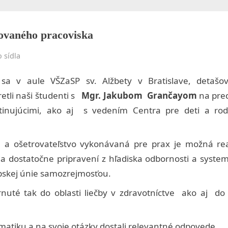
menu
sub-
Toggle
menu
sub-
menu
ovaného pracoviska
Toggle
sub-
 sídla
menu
 sa v aule VŠZaSP sv. Alžbety v Bratislave, detašo
Toggle
retli naši študenti s
Mgr. Jakubom Grančayom
na pre
sub-
Toggle
stinujúcimi, ako aj s vedením Centra pre deti a ro
menu
sub-
Toggle
menu
sub-
Toggle
menu
sub-
a a ošetrovateľstvo vykonávaná pre prax je možná rea
menu
ítia dostatočne pripravení z hľadiska odbornosti a system
rópskej únie samozrejmosťou.
Toggle
sub-
menu
hrnuté tak do oblasti liečby v zdravotníctve ako aj do 
Toggle
sub-
menu
ematiku a na svoje otázky dostali relevantné odpovede.