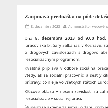
k
o
Toggle
sub-
Zaujímavá prednáška na pôde detaš
l
menu
Posted
By
8. decembra 2023
Administrátor webového
a
on
z
Dňa
8. decembra 2023 od 9,00 hod
.
pracoviska bl. Sáry Salkaházi v Rožňave, st
d
o drogových závislostiach s drogovo ab
r
resocializačným programom.
a
Kvalitná príprava v odbore sociálna prác
v
vtedy, ak sa sociálni pracovníci a sestry c
prípravy, čo nie je vo všetkých štátoch Eu
o
Kľúčové oblasti v riešení závislostí sú za
t
resocializácie v sociálnej práci.
n
Študenti sa aktívne zaujímali o danú probl