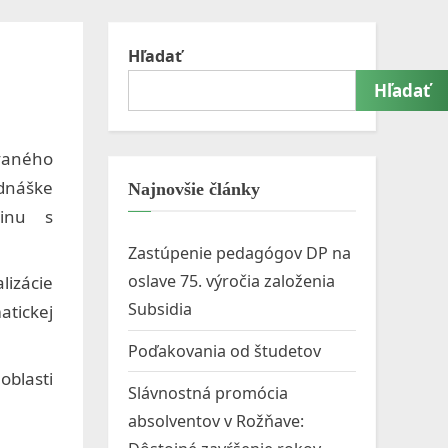
menu
search
form
Hľadať
Hľadať
Toggle
sub-
menu
vaného
dnáške
Najnovšie články
dinu s
Zastúpenie pedagógov DP na
oslave 75. výročia založenia
lizácie
Subsidia
atickej
Poďakovania od študetov
oblasti
Slávnostná promócia
absolventov v Rožňave: