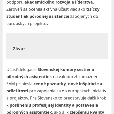
podporu
akademického rozvoja a líderstva
.
Zároveň sa ocenila aktívna účasť viac ako
tisícky
študentiek pôrodnej asistencie
zapojených do
európskych projektov.
Záver
Účasť delegácie
Slovenskej komory sestier a
pôrodných asistentiek
na valnom zhromaždení
EAM priniesla
cenné poznatky, nové inšpirácie a
príležitosti
pre zapojenie sa do európskych iniciatív
a projektov. Pre Slovensko to predstavuje ďalší krok
k
posilneniu profesijnej identity a postavenia
pôrodných asistentiek
, ako aj k
zlepšeniu kvality