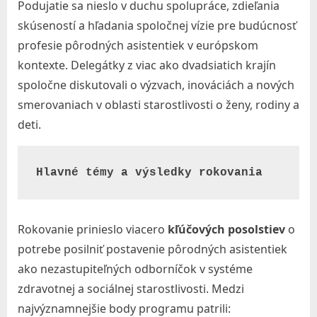
c
Podujatie sa nieslo v duchu spolupráce, zdieľania
i
skúseností a hľadania spoločnej vízie pre budúcnosť
profesie pôrodných asistentiek v európskom
á
kontexte. Delegátky z viac ako dvadsiatich krajín
l
spoločne diskutovali o výzvach, inováciách a nových
n
smerovaniach v oblasti starostlivosti o ženy, rodiny a
e
deti.
j
p
Hlavné témy a výsledky rokovania
r
á
c
Rokovanie prinieslo viacero
kľúčových posolstiev
o
e
potrebe posilniť postavenie pôrodných asistentiek
s
ako nezastupiteľných odborníčok v systéme
v
zdravotnej a sociálnej starostlivosti. Medzi
.
najvýznamnejšie body programu patrili: