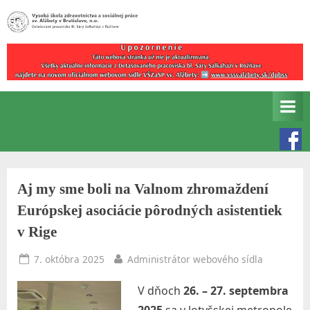
Skip
to
Detašované
V
content
pracovisko
y
Bl.
s
Sáry
Salkaházi
o
v
k
Rožňave
á
š
Aj my sme boli na Valnom zhromaždení
k
Európskej asociácie pôrodných asistentiek
o
v Rige
l
a
Posted
By
7. októbra 2025
Administrátor webového sídla
on
z
V dňoch
26. – 27. septembra
d