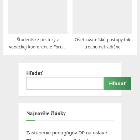
Študentské postery z
Ošetrovateľské postupy tak
vedeckej konferencie Fórum
trochu netradične
vedeckého poznania a
ľudskej dôstojnosti v
sociálnej práci
Hľadať
Hľadať
Najnovšie články
Zastúpenie pedagógov DP na oslave