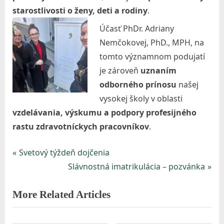
starostlivosti o ženy, deti a rodiny
.
Účasť PhDr. Adriany
Nemčokovej, PhD., MPH, na
tomto významnom podujatí
je zároveň
uznaním
odborného prínosu
našej
vysokej školy v oblasti
vzdelávania, výskumu a podpory profesijného
rastu zdravotníckych pracovníkov
.
P
Svetový týždeň dojčenia
Navigácia
r
N
Slávnostná imatrikulácia – pozvánka
v
e
e
More Related Articles
v
x
článku
i
t
o
P