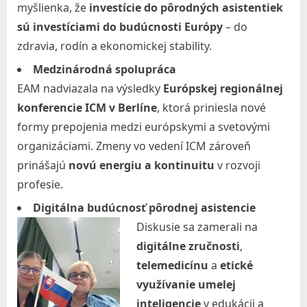
l
myšlienka, že
investície do pôrodných asistentiek
a
sú investíciami do budúcnosti Európy
– do
zdravia, rodín a ekonomickej stability.
v
e
Medzinárodná spolupráca
EAM nadviazala na výsledky
Európskej regionálnej
,
konferencie ICM v Berlíne
, ktorá priniesla nové
n
formy prepojenia medzi európskymi a svetovými
.
organizáciami. Zmeny vo vedení ICM zároveň
o
prinášajú
novú energiu a kontinuitu
v rozvoji
.
profesie.
Digitálna budúcnosť pôrodnej asistencie
Diskusie sa zamerali na
digitálne zručnosti
,
telemedicínu
a
etické
využívanie umelej
inteligencie
v edukácii a