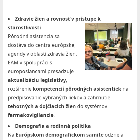
A
l
Zdravie žien a rovnosť v prístupe k
ž
starostlivosti
b
Pôrodná asistencia sa
e
dostáva do centra európskej
agendy v oblasti zdravia žien.
t
EAM v spolupráci s
y
europoslancami presadzuje
v
aktualizáciu legislatívy
,
B
rozšírenie
kompetencií pôrodných asistentiek
na
r
predpisovanie vybraných liekov a zahrnutie
a
tehotných a dojčiacich žien
do systémov
t
farmakovigilancie
.
i
Demografia a rodinná politika
s
Na
Európskom demografickom samite
odznela