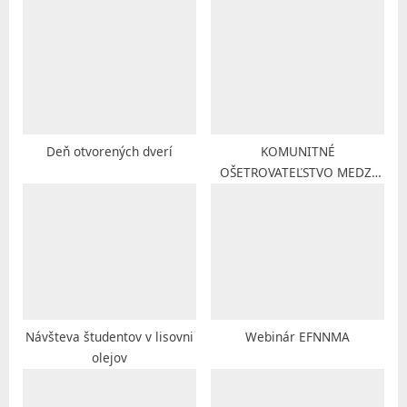
u
o
s
s
P
t
o
:
s
t
Deň otvorených dverí
KOMUNITNÉ
OŠETROVATEĽSTVO MEDZI
:
NAJMENŠÍMI
Návšteva študentov v lisovni
Webinár EFNNMA
olejov