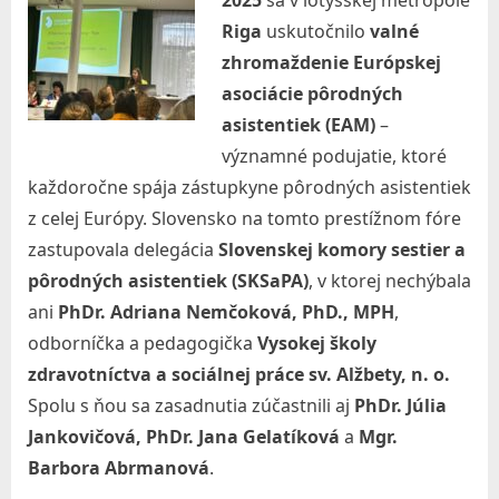
2025
sa v lotyšskej metropole
r
Riga
uskutočnilo
valné
a
zhromaždenie Európskej
v
asociácie pôrodných
o
asistentiek (EAM)
–
významné podujatie, ktoré
t
každoročne spája zástupkyne pôrodných asistentiek
n
z celej Európy. Slovensko na tomto prestížnom fóre
í
zastupovala delegácia
Slovenskej komory sestier a
c
pôrodných asistentiek (SKSaPA)
, v ktorej nechýbala
t
ani
PhDr. Adriana Nemčoková, PhD., MPH
,
v
odborníčka a pedagogička
Vysokej školy
a
zdravotníctva a sociálnej práce sv. Alžbety, n. o.
a
Spolu s ňou sa zasadnutia zúčastnili aj
PhDr. Júlia
s
Jankovičová, PhDr. Jana Gelatíková
a
Mgr.
o
Barbora Abrmanová
.