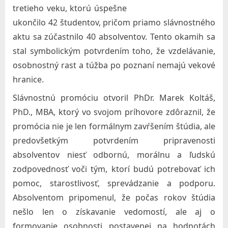
tretieho veku, ktorú úspešne
A
ukončilo 42 študentov, pričom priamo slávnostného
l
aktu sa zúčastnilo 40 absolventov. Tento okamih sa
ž
stal symbolickým potvrdením toho, že vzdelávanie,
b
osobnostný rast a túžba po poznaní nemajú vekové
e
hranice.
t
Slávnostnú promóciu otvoril PhDr. Marek Koltáš,
y
PhD., MBA, ktorý vo svojom príhovore zdôraznil, že
v
promócia nie je len formálnym zavŕšením štúdia, ale
B
predovšetkým potvrdením pripravenosti
r
absolventov niesť odbornú, morálnu a ľudskú
a
zodpovednosť voči tým, ktorí budú potrebovať ich
pomoc, starostlivosť, sprevádzanie a podporu.
t
Absolventom pripomenul, že počas rokov štúdia
i
nešlo len o získavanie vedomostí, ale aj o
s
formovanie osobnosti postavenej na hodnotách