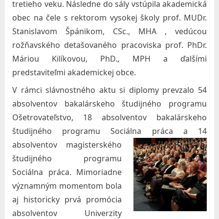
c
tretieho veku. Následne do sály vstúpila akademická
i
obec na čele s rektorom vysokej školy
prof. MUDr.
Stanislavom Špánikom
, CSc., MHA , vedúcou
á
rožňavského detašovaného pracoviska
prof. PhDr.
l
Máriou Kilíkovou, PhD., MPH
a ďalšími
n
predstaviteľmi akademickej obce.
e
V rámci slávnostného aktu si diplomy prevzalo 54
j
absolventov bakalárskeho študijného programu
p
Ošetrovateľstvo, 18 absolventov bakalárskeho
r
študijného programu Sociálna
práca a 14
á
absolventov magisterského
c
študijného programu
e
Sociálna práca. Mimoriadne
s
významným momentom bola
v
aj historicky prvá promócia
absolventov Univerzity
.