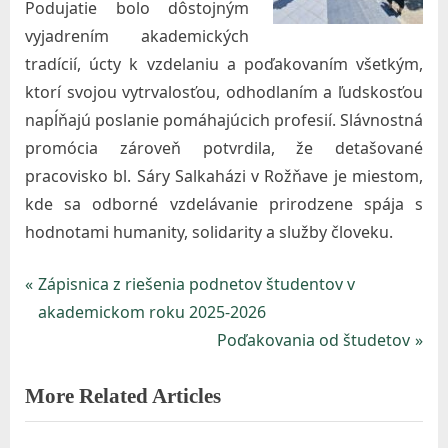
Podujatie bolo dôstojným
vyjadrením akademických
tradícií, úcty k vzdelaniu a poďakovaním všetkým,
ktorí svojou vytrvalosťou, odhodlaním a ľudskosťou
napĺňajú poslanie pomáhajúcich profesií. Slávnostná
promócia zároveň potvrdila, že detašované
pracovisko bl. Sáry Salkaházi v Rožňave je miestom,
kde sa odborné vzdelávanie prirodzene spája s
hodnotami humanity, solidarity a služby človeku.
P
Zápisnica z riešenia podnetov študentov v
Navigácia
r
akademickom roku 2025-2026
v
e
N
Poďakovania od študetov
v
e
článku
More Related Articles
i
x
o
t