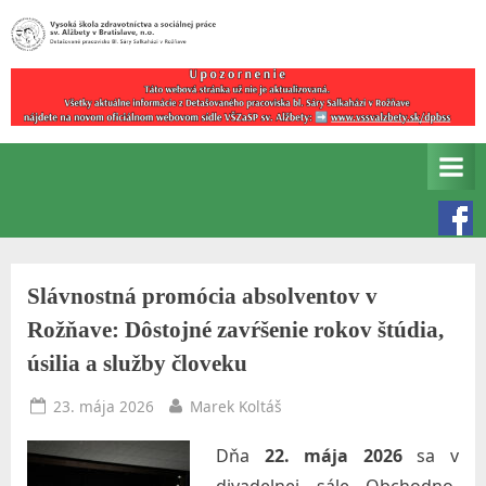
Skip
to
Detašované
V
content
pracovisko
y
Bl.
s
Sáry
Salkaházi
o
v
k
Rožňave
á
š
Slávnostná promócia absolventov v
k
Rožňave: Dôstojné zavŕšenie rokov štúdia,
o
úsilia a služby človeku
l
a
Posted
By
23. mája 2026
Marek Koltáš
on
z
Dňa
22. mája 2026
sa v
d