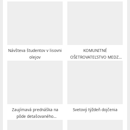
u
P
s
o
P
s
o
t
s
:
t
:
Návšteva študentov v lisovni
KOMUNITNÉ
olejov
OŠETROVATEĽSTVO MEDZI
NAJMENŠÍMI
Zaujímavá prednáška na
Svetový týždeň dojčenia
pôde detašovaného
pracoviska