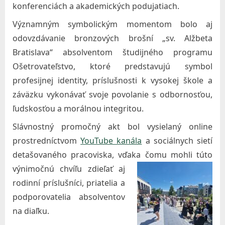
konferenciách a akademických podujatiach.
Významným symbolickým momentom bolo aj
odovzdávanie bronzových brošní „sv. Alžbeta
Bratislava“ absolventom študijného programu
Ošetrovateľstvo, ktoré predstavujú symbol
profesijnej identity, príslušnosti k vysokej škole a
záväzku vykonávať svoje povolanie s odbornosťou,
ľudskosťou a morálnou integritou.
Slávnostný promočný akt bol vysielaný online
prostredníctvom
YouTube kanála
a sociálnych sietí
detašovaného pracoviska, vďaka čomu mohli túto
výnimočnú chvíľu zdieľať aj
rodinní príslušníci, priatelia a
podporovatelia absolventov
na diaľku.