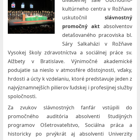
divadelnej sále Obchodno-
r
kultúrneho centra v Rožňave
a
uskutočnil
slávnostný
v
promočný akt
absolventov
o
detašovaného pracoviska bl.
Sáry Salkaházi v Rožňave
t
Vysokej školy zdravotníctva a sociálnej práce sv.
n
Alžbety v Bratislave
. Výnimočné akademické
í
podujatie sa nieslo v atmosfére dôstojnosti, vďaky,
c
hrdosti a úcty k vzdelaniu, ktoré predstavuje jeden z
t
najvýznamnejších pilierov ľudskej i profesijnej služby
v
spoločnosti.
a
Za zvukov slávnostných fanfár vstúpili do
a
promočného auditória absolventi študijných
s
programov Ošetrovateľstvo, Sociálna práca a
o
historicky po prvýkrát aj absolventi Univerzity