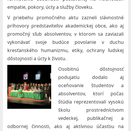
l
empatie, pokory, úcty a služby človeku.
a
V priebehu promočného aktu zazneli slávnostné
v
príhovory predstaviteľov akademickej obce, ako aj
e
promočný sľub absolventov, v ktorom sa zaviazali
,
vykonávať svoje budúce povolanie v duchu
n
kresťanského humanizmu, etiky, ochrany ľudskej
.
dôstojnosti a úcty k životu.
o
Osobitnú dôstojnosť
.
podujatiu dodalo aj
oceňovanie študentov a
absolventov, ktorí počas
štúdia reprezentovali vysokú
školu prostredníctvom
vedeckej, publikačnej a
odbornej činnosti, ako aj aktívnou účasťou na