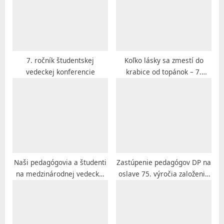
s
s
P
t
o
:
s
t
7. ročník študentskej
Koľko lásky sa zmestí do
vedeckej konferencie
krabice od topánok – 7.
:
ročník
Naši pedagógovia a študenti
Zastúpenie pedagógov DP na
na medzinárodnej vedeckej
oslave 75. výročia založenia
konferencii
Subsidia