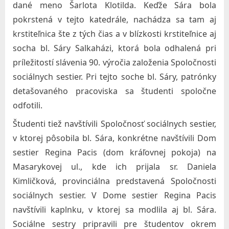
c
dané meno Šarlota Klotilda. Keďže Sára bola
i
pokrstená v tejto katedrále, nachádza sa tam aj
á
krstiteľnica šte z tých čias a v blízkosti krstiteľnice aj
socha bl. Sáry Salkaházi, ktorá bola odhalená pri
l
príležitostí slávenia 90. výročia založenia Spoločnosti
n
sociálnych sestier. Pri tejto soche bl. Sáry, patrónky
e
detašovaného pracoviska sa študenti spoločne
j
odfotili.
p
Študenti tiež navštívili Spoločnosť sociálnych sestier,
r
v ktorej pôsobila bl. Sára, konkrétne navštívili Dom
á
sestier Regina Pacis (dom kráľovnej pokoja) na
c
Masarykovej ul., kde ich prijala sr. Daniela
e
Kimličková, provinciálna predstavená Spoločnosti
s
sociálnych sestier. V Dome sestier Regina Pacis
v
navštívili kaplnku, v ktorej sa modlila aj bl. Sára.
.
Sociálne sestry pripravili pre študentov okrem