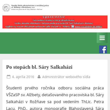
Skip
to
Detašované
V
content
pracovisko
y
Bl.
s
Sáry
Salkaházi
o
v
k
Rožňave
á
š
Po stopách bl. Sáry Salkaházi
k
o
Posted
By
4. apríla 2016
Administrátor webového sídla
on
l
Študenti prvého ročníka odboru sociálna práca
a
VŠZaSP sv. Alžbety, detašovaného pracoviska bl. Sáry
z
Salkaházi v Rožňave sa pod vedením ThLic. Petra
d
Lacu, PhD., autora monografie Blahoslavená Sára