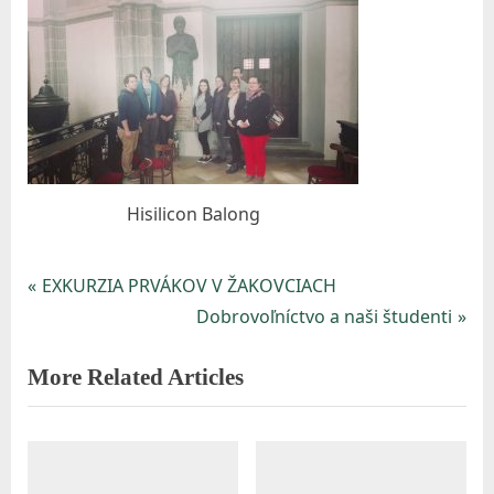
Hisilicon Balong
P
EXKURZIA PRVÁKOV V ŽAKOVCIACH
Navigácia
r
N
Dobrovoľníctvo a naši študenti
v
e
e
More Related Articles
v
x
článku
i
t
o
P
u
o