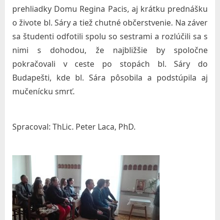
prehliadky Domu Regina Pacis, aj krátku prednášku
A
o živote bl. Sáry a tiež chutné občerstvenie. Na záver
l
sa študenti odfotili spolu so sestrami a rozlúčili sa s
ž
nimi s dohodou, že najbližšie by spoločne
b
pokračovali v ceste po stopách bl. Sáry do
e
Budapešti, kde bl. Sára pôsobila a podstúpila aj
t
mučenícku smrť.
y
v
Spracoval: ThLic. Peter Laca, PhD.
B
r
a
t
i
s