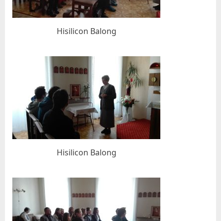
l
a
Hisilicon Balong
v
e
,
n
.
o
.
Hisilicon Balong