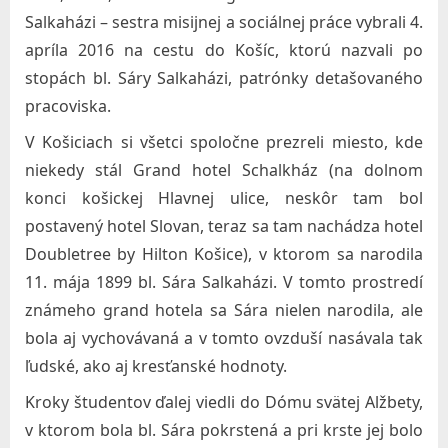
r
Salkaházi – sestra misijnej a sociálnej práce vybrali 4.
a
apríla 2016 na cestu do Košíc, ktorú nazvali po
stopách bl. Sáry Salkaházi, patrónky detašovaného
v
pracoviska.
o
t
V Košiciach si všetci spoločne prezreli miesto, kde
niekedy stál Grand hotel Schalkház (na dolnom
n
konci košickej Hlavnej ulice, neskôr tam bol
í
postavený hotel Slovan, teraz sa tam nachádza hotel
c
Doubletree by Hilton Košice), v ktorom sa narodila
t
11. mája 1899 bl. Sára Salkaházi. V tomto prostredí
v
známeho grand hotela sa Sára nielen narodila, ale
a
bola aj vychovávaná a v tomto ovzduší nasávala tak
a
ľudské, ako aj kresťanské hodnoty.
s
Kroky študentov ďalej viedli do Dómu svätej Alžbety,
o
v ktorom bola bl. Sára pokrstená a pri krste jej bolo