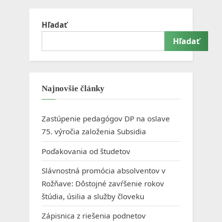
l
a
Hľadať
v
Hľadať
e
,
n
Najnovšie články
.
o
Zastúpenie pedagógov DP na oslave
.
75. výročia založenia Subsidia
Poďakovania od študetov
Slávnostná promócia absolventov v
Rožňave: Dôstojné zavŕšenie rokov
štúdia, úsilia a služby človeku
Zápisnica z riešenia podnetov