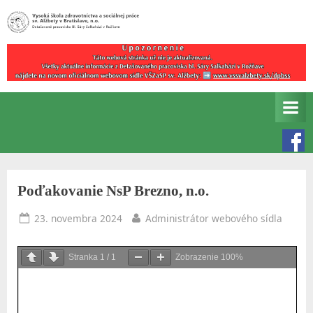
Skip
to
Detašované
V
content
pracovisko
y
Bl.
s
Sáry
Salkaházi
o
v
k
Rožňave
á
š
Poďakovanie NsP Brezno, n.o.
k
o
Posted
By
23. novembra 2024
Administrátor webového sídla
on
l
a
Stranka
1
/
1
Zobrazenie
100%
z
d