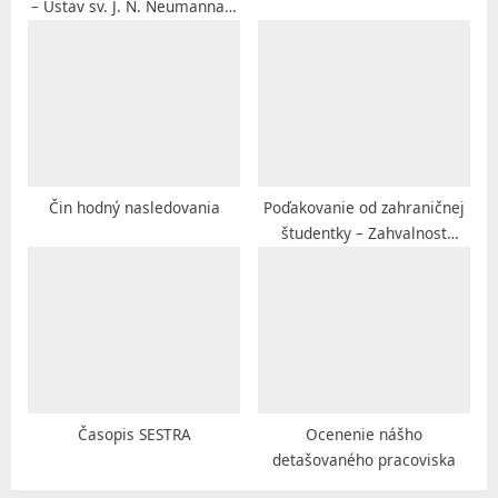
– Ústav sv. J. N. Neumanna –
:
A
VŠZaSP sv. Alžbety v
l
Bratislave
ž
b
e
t
Čin hodný nasledovania
Poďakovanie od zahraničnej
y
študentky – Zahvalnost
strane studentkinje
v
B
r
a
t
i
Časopis SESTRA
Ocenenie nášho
detašovaného pracoviska
s