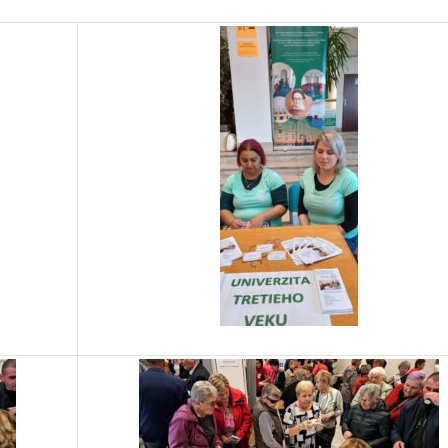
Toggle
sub-
menu