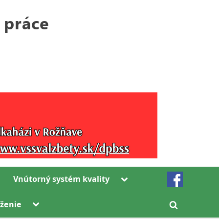
Toggle
Vnútorný systém kvality
sub-
menu
Toggle
ženie
Toggle
sub-