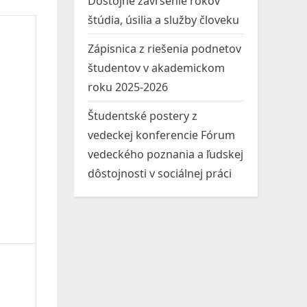
Dôstojné zavŕšenie rokov
štúdia, úsilia a služby človeku
Zápisnica z riešenia podnetov
študentov v akademickom
roku 2025-2026
Študentské postery z
vedeckej konferencie Fórum
vedeckého poznania a ľudskej
dôstojnosti v sociálnej práci