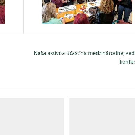
N
Naša aktívna účasť na medzinárodnej ved
e
konfer
x
t
P
o
s
t
: