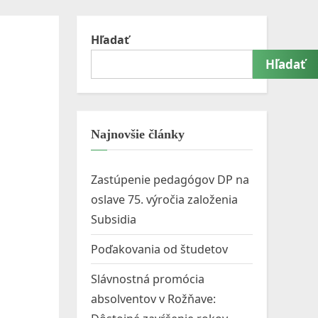
menu
search
form
Hľadať
Hľadať
Toggle
sub-
menu
Najnovšie články
Zastúpenie pedagógov DP na
oslave 75. výročia založenia
Subsidia
Poďakovania od študetov
Slávnostná promócia
absolventov v Rožňave: