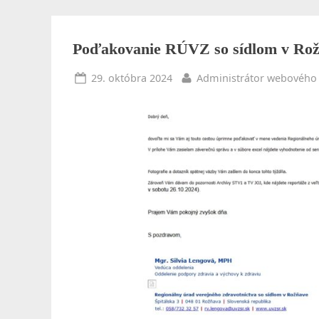
k
o
Toggle
sub-
Poďakovanie RÚVZ so sídlom v Ro
l
menu
Posted
By
29. októbra 2024
Administrátor webového 
a
on
z
d
r
a
v
o
t
n