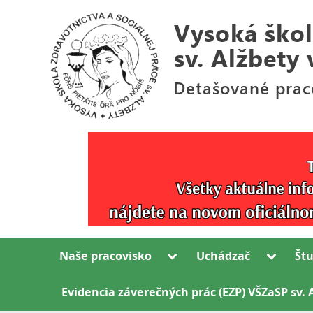
Skip
to
content
Detašované
V
pracovisko
y
Bl.
s
Sáry
Salkaházi
o
v
k
Rožňave
Toggle
Toggle
Naše pracovisko
Uchádzač
Št
á
sub-
sub-
menu
menu
š
Evidencia záverečných prác (EZP) VŠZaSP sv. 