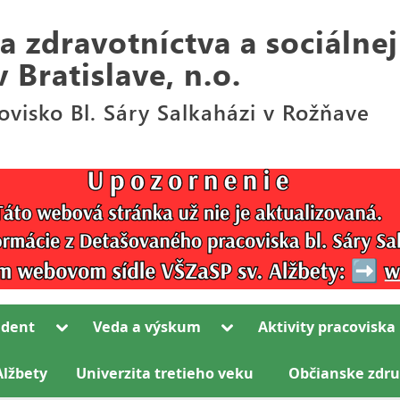
Toggle
Toggle
udent
Veda a výskum
Aktivity pracoviska
sub-
sub-
Toggle
menu
menu
sub-
Alžbety
Univerzita tretieho veku
Občianske zdru
Toggle
menu
sub-
Toggle