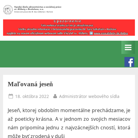
Skip
to
Detašované
V
content
pracovisko
y
Bl.
s
Sáry
Salkaházi
o
v
k
Rožňave
á
š
Maľovaná jeseň
k
o
Posted
By
18. októbra 2022
Administrátor webového sídla
on
l
Jeseň, ktorej obdobím momentálne prechádzame, je
a
až poeticky krásna. A v jednom zo svojich mesiacov
z
nám pripomína jednu z najvzácnejších cností, ktorá
d
môže byť zrodená v duši