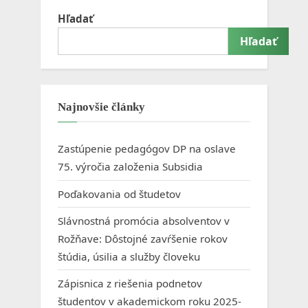
Hľadať
Hľadať
Najnovšie články
Zastúpenie pedagógov DP na oslave
75. výročia založenia Subsidia
Poďakovania od študetov
Slávnostná promócia absolventov v
Rožňave: Dôstojné zavŕšenie rokov
štúdia, úsilia a služby človeku
Zápisnica z riešenia podnetov
študentov v akademickom roku 2025-