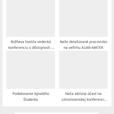
l
tretieho veku
a
v
e
,
n
Rožňava hostila vedeckú
Naše detašované pracovisko
konferenciu o dôstojnosti v
na veľtrhu ALMA-MATER
.
sociálnej práci
o
.
Poďakovanie bývalého
Naša aktívna účasť na
študenta
celoslovenskej konferencii
sestier