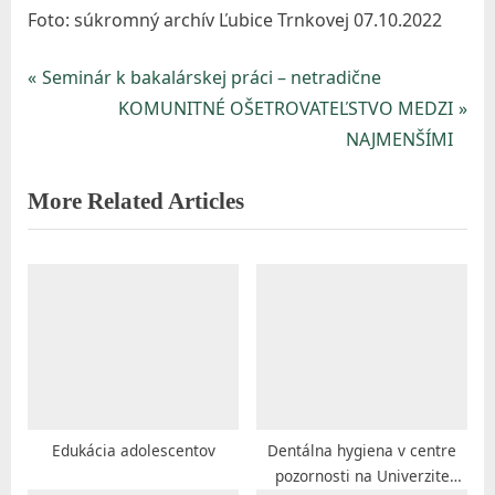
Foto: súkromný archív Ľubice Trnkovej 07.10.2022
A
l
P
Seminár k bakalárskej práci – netradične
Navigácia
ž
r
N
KOMUNITNÉ OŠETROVATEĽSTVO MEDZI
b
v
e
e
NAJMENŠÍMI
e
v
x
článku
t
More Related Articles
i
t
y
o
P
v
u
o
s
s
B
P
t
r
o
:
a
s
t
t
i
:
Edukácia adolescentov
Dentálna hygiena v centre
s
pozornosti na Univerzite