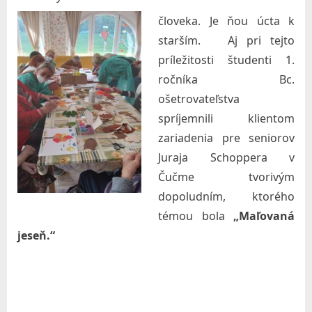
r
človeka.
Je ňou úcta k
a
starším. Aj pri tejto
v
príležitosti študenti 1.
o
ročníka Bc.
t
ošetrovateľstva
spríjemnili klientom
n
zariadenia pre seniorov
í
Juraja Schoppera v
c
Čučme tvorivým
t
dopoludním, ktorého
v
témou bola
„Maľovaná
a
jeseň.“
a
s
o