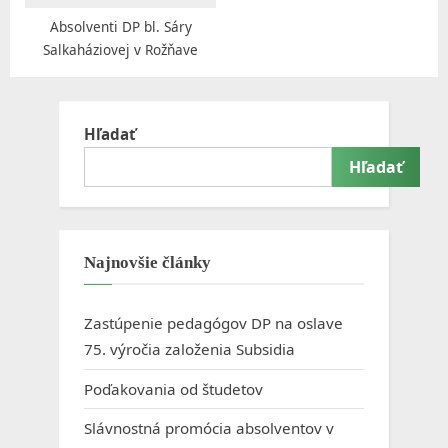
c
:
Absolventi DP bl. Sáry
i
Salkaháziovej v Rožňave
á
l
n
Hľadať
e
Hľadať
j
p
r
Najnovšie články
á
c
Zastúpenie pedagógov DP na oslave
e
75. výročia založenia Subsidia
s
Poďakovania od študetov
v
Slávnostná promócia absolventov v
.