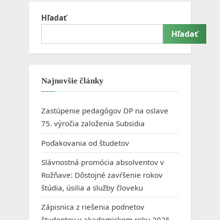
Hľadať
Hľadať
Najnovšie články
Zastúpenie pedagógov DP na oslave
75. výročia založenia Subsidia
Poďakovania od študetov
Slávnostná promócia absolventov v
Rožňave: Dôstojné zavŕšenie rokov
štúdia, úsilia a služby človeku
Zápisnica z riešenia podnetov
študentov v akademickom roku 2025-