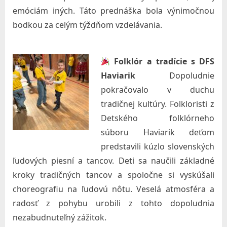
c
emóciám iných. Táto prednáška bola výnimočnou
i
bodkou za celým týždňom vzdelávania.
á
l
Folklór a tradície s DFS
n
Haviarik
Dopoludnie
e
pokračovalo v duchu
j
tradičnej kultúry. Folkloristi z
p
Detského folklórneho
r
súboru Haviarik deťom
á
predstavili kúzlo slovenských
c
ľudových piesní a tancov. Deti sa naučili základné
e
kroky tradičných tancov a spoločne si vyskúšali
choreografiu na ľudovú nôtu. Veselá atmosféra a
s
radosť z pohybu urobili z tohto dopoludnia
v
nezabudnuteľný zážitok.
.