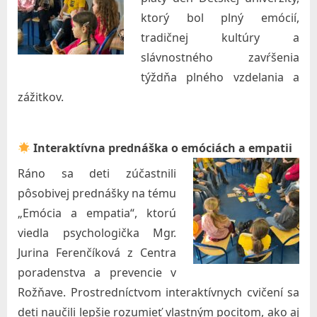
r
ktorý bol plný emócií,
a
tradičnej kultúry a
v
slávnostného zavŕšenia
týždňa plného vzdelania a
o
zážitkov.
t
n
í
Interaktívna prednáška o emóciách a empatii
c
Ráno sa deti zúčastnili
t
pôsobivej prednášky na tému
v
„Emócia a empatia“, ktorú
a
viedla psychologička Mgr.
Jurina Ferenčíková z Centra
a
poradenstva a prevencie v
s
Rožňave. Prostredníctvom interaktívnych cvičení sa
o
deti naučili lepšie rozumieť vlastným pocitom, ako aj