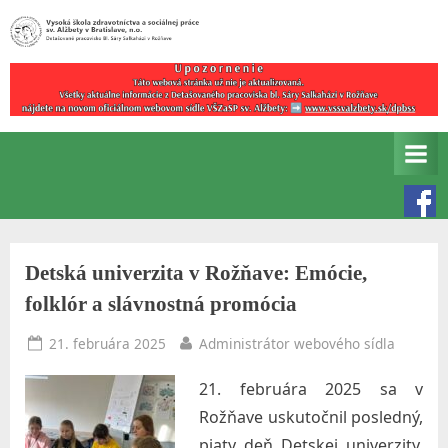
Skip
to
Detašované
V
content
pracovisko
y
Bl.
s
Sáry
Salkaházi
o
v
k
Rožňave
á
š
Detská univerzita v Rožňave: Emócie,
k
folklór a slávnostná promócia
o
l
Posted
By
21. februára 2025
Administrátor webového sídla
on
a
21. februára 2025 sa v
z
Rožňave uskutočnil posledný,
d
piaty deň Detskej univerzity,