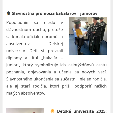
A
l
Slávnostná promócia bakalárov – juniorov
ž
Popoludnie sa nieslo v
b
slávnostnom duchu, pretože
e
sa konala oficiálna promócia
absolventov Detskej
t
univerzity. Deti si prevzali
y
diplomy a titul „bakalár –
v
junior“, ktorý symbolizuje ich celotýždňovú cestu
B
poznania, objavovania a učenia sa nových vecí.
r
Slávnostného ukončenia sa zúčastnili nielen rodičia,
a
ale aj starí rodičia, ktorí prišli podporiť našich
t
malých absolventov.
i
s
Detská univerzita 2025: