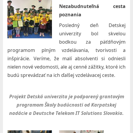
l
Nezabudnuteľná cesta
a
poznania
v
Posledný deň Detskej
e
univerzity bol skvelou
,
bodkou za päťdňovým
n
programom plným vzdelávania, tvorivosti a
.
inšpirácie. Veríme, že malí absolventi si odniesli
o
nielen nové vedomosti, ale aj cenné zážitky, ktoré ich
budú sprevádzať na ich ďalšej vzdelávacej ceste.
.
Projekt Detská univerzita je podporený grantovým
programom Školy budúcnosti od Karpatskej
nadácie a Deutsche Telekom IT Solutions Slovakia.