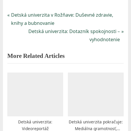
P
Detská univerzita v Rožňave: Duševné zdravie,
Navigácia
r
knihy a bubnovanie
v
e
N
Detská univerzita: Dotazník spokojnosti –
v
e
vyhodnotenie
článku
i
x
More Related Articles
o
t
u
P
s
o
P
s
o
t
s
:
t
:
Detská univerzita:
Detská univerzita pokračuje:
Videoreportáž
Mediálna gramotnosť,