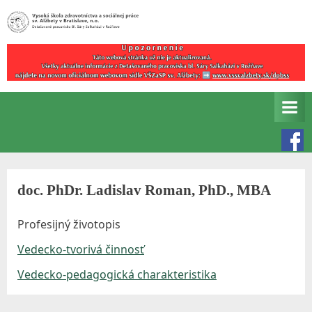
Skip
to
Detašované
V
content
pracovisko
y
Bl.
s
Sáry
Salkaházi
o
v
k
Rožňave
á
š
doc. PhDr. Ladislav Roman, PhD., MBA
k
o
Profesijný životopis
l
Vedecko-tvorivá činnosť
a
Vedecko-pedagogická charakteristika
z
d